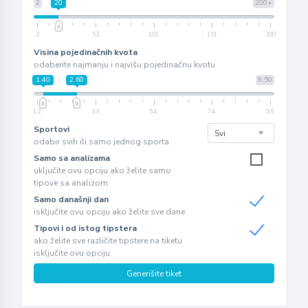
2
20
200+
2
52
101
151
200
Visina pojedinačnih kvota
odaberite najmanju i najvišu pojedinačnu kvotu
1.40
2.60
9.50
1.2
3.3
5.4
7.4
9.5
Sportovi
odabir svih ili samo jednog sporta
Samo sa analizama
uključite ovu opciju ako želite samo
tipove sa analizom
Samo današnji dan
isključite ovu opciju ako želite sve dane
Tipovi i od istog tipstera
ako želite sve različite tipstere na tiketu
isključite ovu opciju
Generišite tiket