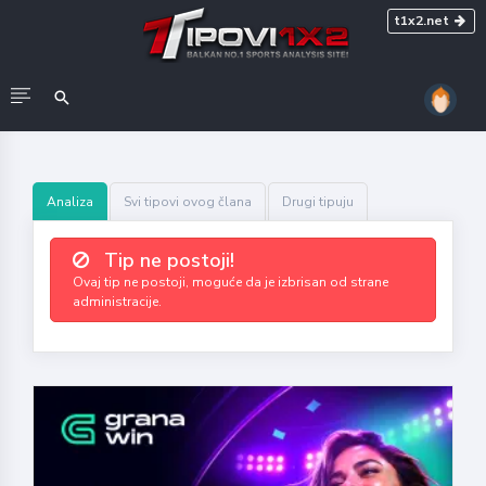
t1x2.net
Analiza
Svi tipovi ovog člana
Drugi tipuju
Tip ne postoji!
Ovaj tip ne postoji, moguće da je izbrisan od strane
administracije.