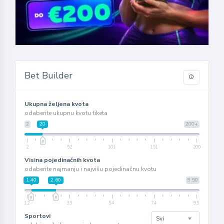
Bet Builder
Ukupna željena kvota
odaberite ukupnu kvotu tiketa
2
20
200+
2
52
101
151
200
Visina pojedinačnih kvota
odaberite najmanju i najvišu pojedinačnu kvotu
1.40
2.60
9.50
1.2
3.3
5.4
7.4
9.5
Sportovi