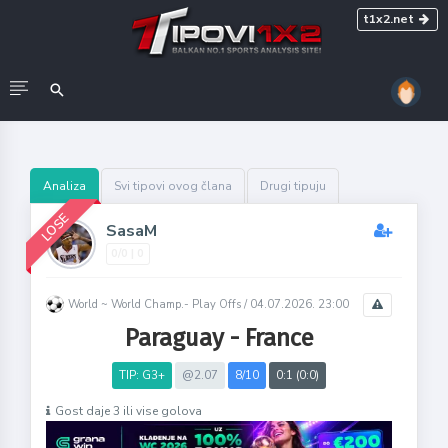
t1x2.net
Analiza
Svi tipovi ovog člana
Drugi tipuju
LOSE
SasaM
0/0 | 0
World ~ World Champ.- Play Offs /
04.07.2026. 23:00
Paraguay - France
TIP: G3+
@2.07
8/10
0:1 (0:0)
Gost daje 3 ili vise golova