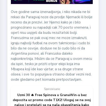
Ove godine sama iznenadjwnja, i niko nikada ne bi
rekao da Paragvaj noze da prodje Njemacki ili bolje
receno da je prezivi. Jer Njemci kako je i bilo
prognozirano su napadqli cak 70 posto vremena, i
opet nisu uspjeli da budu rezultatski bolji.
Francuzima se pak ovaj mec ne moze izmaknuti,
igraju najbolji fudbal na ovom takmicenju i cudo bi
bilo da ne osvoje, doduse ne bi cudo bilo ni da
Argentina ponovi, ali Francuska daleko
najkonkretnija. Mislim da ce Paragvaj u ovom mecu
da ispiri, tesko je priziti otpor ekipi koja ima
Mbapea koji ide kao vjetar, a sa druge strane
olisea, i sve to popunjava strasno dobar vezni red,
ovde gledamo pet komada pretpostavljam.
Sponzorisano
Uzmi 30 🔥 Free Spinova u GranaWin-u bez
depozita uz promo code T1X2! Uloguj se na svoj
nalog i pretplati se na naša obaveštenja kako