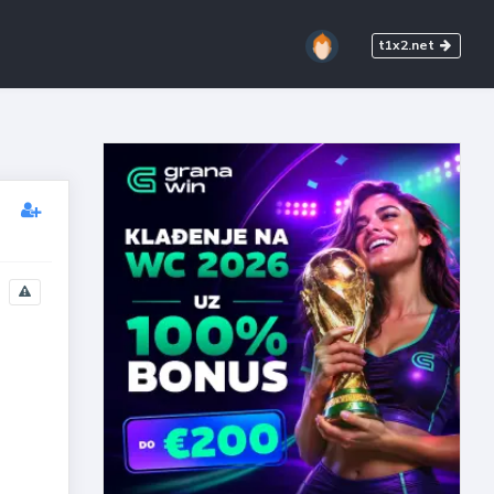
t1x2.net