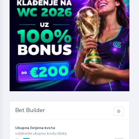
Bet Builder
Ukupna željena kvota
odaberite ukupnu kvotu tiketa