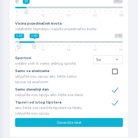
2
20
200+
2
52
101
151
200
Visina pojedinačnih kvota
odaberite najmanju i najvišu pojedinačnu kvotu
1.40
2.60
9.50
1.2
3.3
5.4
7.4
9.5
Sportovi
odabir svih ili samo jednog sporta
Samo sa analizama
uključite ovu opciju ako želite samo
tipove sa analizom
Samo današnji dan
isključite ovu opciju ako želite sve dane
Tipovi i od istog tipstera
ako želite sve različite tipstere na tiketu
isključite ovu opciju
Generišite tiket