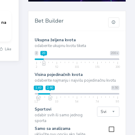
Bet Builder
 na
Ukupna željena kvota
odaberite ukupnu kvotu tiketa
Like
2
20
200+
2
52
101
151
200
Visina pojedinačnih kvota
odaberite najmanju i najvišu pojedinačnu kvotu
1.40
2.60
9.50
1.2
3.3
5.4
7.4
9.5
Sportovi
odabir svih ili samo jednog
sporta
Samo sa analizama
uključite ovu opciju ako želite