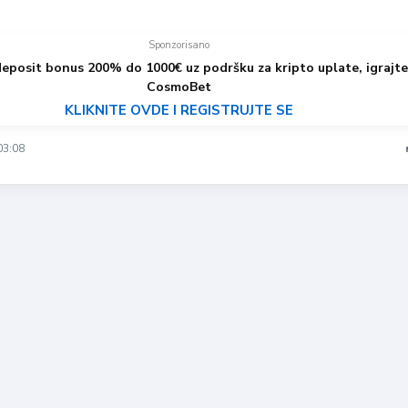
Sponzorisano
deposit bonus 200% do 1000€ uz podršku za kripto uplate, igrajte
CosmoBet
KLIKNITE OVDE I REGISTRUJTE SE
03:08