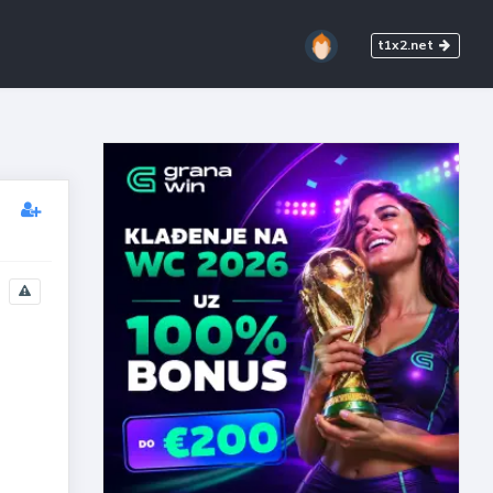
t1x2.net