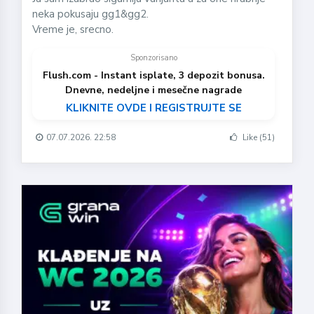
neka pokusaju gg1&gg2.
Vreme je, srecno.
Sponzorisano
Flush.com - Instant isplate, 3 depozit bonusa.
Dnevne, nedeljne i mesečne nagrade
KLIKNITE OVDE I REGISTRUJTE SE
07.07.2026. 22:58
Like (51)