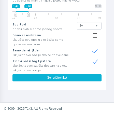
odaberite najmanju i najvišu pojedinačnu kvotu
1.40
2.60
9.50
1.2
3.3
5.4
7.4
9.5
Sportovi
odabir svih ili samo jednog sporta
Samo sa analizama
uključite ovu opciju ako želite samo
tipove sa analizom
Samo današnji dan
isključite ovu opciju ako želite sve dane
Tipovi i od istog tipstera
ako želite sve različite tipstere na tiketu
isključite ovu opciju
Generišite tiket
© 2009 - 2026
T1x2
. All Rights Reserved.