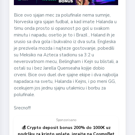
Bice ovo sjajan mec za polufinale nema sumnje,
Norveska igra sjajan fudbal, a kad imate Halanda u
timu onda prosto si opasnost po gol u svakom
minutu i napadu, osetio je to i Brazil , Haland ih je
srusio sa dva gola i bukvalno iz dva suta. Engleska
je prezivela mozda i najteze gostovanje, pobedili
su Meksiko na Azteca stadionu sa 3:2 u
neverovatnom mecu, Belingham i Kejn su blistali, a
ostali su i bez Jarella Quenseaha kojije dobio
crveni. Bice ovo duel dve sjajne ekipe i dva najbolja
napadaca na svetu, Halanda i Kejns, i po meni GG,
ocekujem jos jednu sjajnu utakmicu i borbu za
polufinale.
Srecno!!!
Sponzorisano
💰 Crypto deposit bonus 200% do 1000€ uz
podršku za kripto uplate, igrajte na CosmoBet