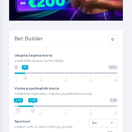
Bet Builder
Ukupna željena kvota
odaberite ukupnu kvotu tiketa
2
20
200+
2
52
101
151
200
Visina pojedinačnih kvota
odaberite najmanju i najvišu pojedinačnu kvotu
1.40
2.60
9.50
1.2
3.3
5.4
7.4
9.5
Sportovi
odabir svih ili samo jednog sporta