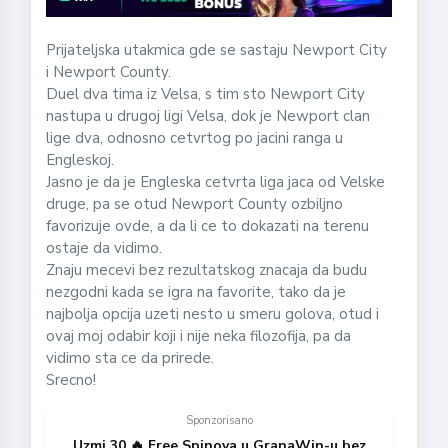
Prijateljska utakmica gde se sastaju Newport City
i Newport County.
Duel dva tima iz Velsa, s tim sto Newport City
nastupa u drugoj ligi Velsa, dok je Newport clan
lige dva, odnosno cetvrtog po jacini ranga u
Engleskoj.
Jasno je da je Engleska cetvrta liga jaca od Velske
druge, pa se otud Newport County ozbiljno
favorizuje ovde, a da li ce to dokazati na terenu
ostaje da vidimo.
Znaju mecevi bez rezultatskog znacaja da budu
nezgodni kada se igra na favorite, tako da je
najbolja opcija uzeti nesto u smeru golova, otud i
ovaj moj odabir koji i nije neka filozofija, pa da
vidimo sta ce da prirede.
Srecno!
Sponzorisano
Uzmi 30 🔥 Free Spinova u GranaWin-u bez