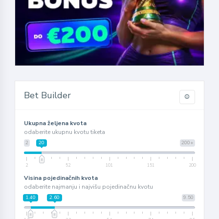
Bet Builder
Ukupna željena kvota
odaberite ukupnu kvotu tiketa
2
20
200+
2
52
101
151
200
Visina pojedinačnih kvota
odaberite najmanju i najvišu pojedinačnu kvotu
1.40
2.60
9.50