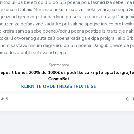
nicno uFiba belezi od 3.5 do 5,5 poena po utakmici.Iza sebe ima 
sezonu u Dubaiu.Nije imao neku minutazu i neku znacajnu ulogu.Gr
 je iznad njegovog standardnog proseka u reprezentaciji.Dangubic
uzen za defanzivne zadatke,pritisak na spoljne igrace protivnika
 kreira sam za sebe poene.Vecinu poena postize iz tranzicije na
oka ili otvorenog suta za3 poena kada ga ekipa proigra.I ako Srbi
tnom sastavu mislim dagranicu op 5.5 poena Dangubic nece da p
 ima dostaboljih suteva od njega.
Sponzorisano
deposit bonus 200% do 1000€ uz podršku za kripto uplate, igrajte
CosmoBet
KLIKNITE OVDE I REGISTRUJTE SE
14:15
Li