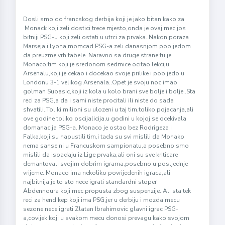
Dosli smo do francskog derbija koji je jako bitan kako za
Monack koji zeli dostici trece mjesto,onda je ovaj mec jos
bitniji PSG-u koji zeli ostati u utrci za prvaka..Nakon poraza
Marseja i Lyona,momcad PSG-a zeli danasnjom pobijedom
da preuzme vrh tabele..Naravno sa druge strane tu je
Monaco,tim koji je sredonom sedmice ocitao lekciju
Arsenalu,koji je cekao i docekao svoje prilike i pobijedo u
Londonu 3-1 velikog Arsenala..Opet je svoju noc imao
golman Subasic,koji iz kola u kolo brani sve bolje i bolje..Sta
reci za PSG,a da i sami niste procitali ili niste do sada
shvatili..Toliki milioni su ulozeni u taj tim,toliko pojacanja,ali
ove godine toliko oscijalicija,u godini u kojoj se ocekivala
domanacija PSG-a..Monaco je ostao bez Rodrigeza i
Falka,koji su napustili tim,i tada su svi mislili da Monako
nema sanse ni u Francuskom sampionatu,a posebno smo
mislili da ispadaju iz Lige prvaka,ali oni su sve kriticare
demantovali svojim dobrim igrama,posebno u posljednje
vrijeme..Monaco ima nekoliko povrijedenih igraca,ali
najbitnija je to sto nece igrati standardni stoper
Abdennoura koji mec propusta zbog suspenzije..Ali sta tek
reci za hendikep koji ima PSG,jer u derbiju i mozda mecu
sezone nece igrati Zlatan Ibrahimovic glavni igrac PSG-
a,covijek koji u svakom mecu donosi prevagu kako svojom