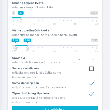
Ukupna željena kvota
odaberite ukupnu kvotu tiketa
2
20
200+
2
52
101
151
200
Visina pojedinačnih kvota
odaberite najmanju i najvišu pojedinačnu kvotu
1.40
2.60
9.50
1.2
3.3
5.4
7.4
9.5
Sportovi
odabir svih ili samo jednog sporta
Samo sa analizama
uključite ovu opciju ako želite samo
tipove sa analizom
Samo današnji dan
isključite ovu opciju ako želite sve dane
Tipovi i od istog tipstera
ako želite sve različite tipstere na tiketu
isključite ovu opciju
Generišite tiket