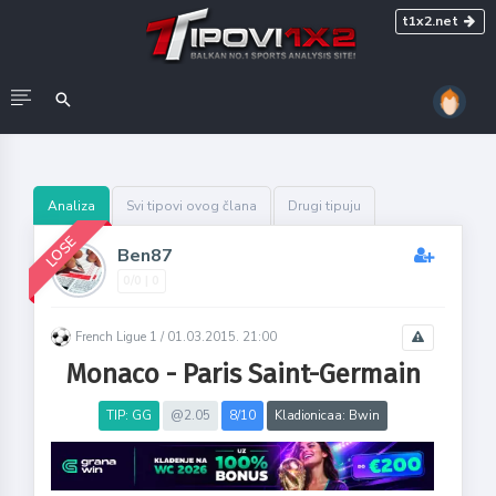
t1x2.net
Analiza
Svi tipovi ovog člana
Drugi tipuju
LOSE
Ben87
0/0 | 0
French Ligue 1 /
01.03.2015. 21:00
Monaco - Paris Saint-Germain
TIP: GG
@2.05
8/10
Kladionicaa: Bwin