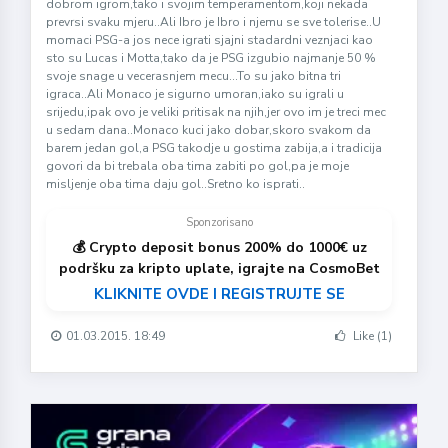
dobrom igrom,tako i svojim temperamentom,koji nekada
prevrsi svaku mjeru..Ali Ibro je Ibro i njemu se sve tolerise..U
momaci PSG-a jos nece igrati sjajni stadardni veznjaci kao
sto su Lucas i Motta,tako da je PSG izgubio najmanje 50 %
svoje snage u vecerasnjem mecu...To su jako bitna tri
igraca..Ali Monaco je sigurno umoran,iako su igrali u
srijedu,ipak ovo je veliki pritisak na njih,jer ovo im je treci mec
u sedam dana..Monaco kuci jako dobar,skoro svakom da
barem jedan gol,a PSG takodje u gostima zabija,a i tradicija
govori da bi trebala oba tima zabiti po gol,pa je moje
misljenje oba tima daju gol..Sretno ko isprati..
Sponzorisano
💰 Crypto deposit bonus 200% do 1000€ uz
podršku za kripto uplate, igrajte na CosmoBet
KLIKNITE OVDE I REGISTRUJTE SE
01.03.2015. 18:49
Like (1)