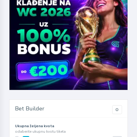
Bet Builder
Ukupna željena kvota
odaberite ukupnu kvotu tiketa