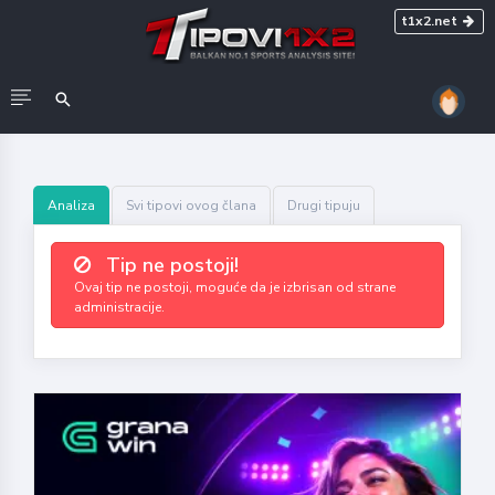
t1x2.net
Analiza
Svi tipovi ovog člana
Drugi tipuju
Tip ne postoji!
Ovaj tip ne postoji, moguće da je izbrisan od strane
administracije.