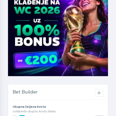
Bet Builder
Ukupna željena kvota
odaberite ukupnu kvotu tiketa