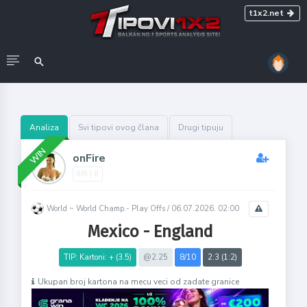
t1x2.net
Analiza
Svi tipovi ovog člana
Drugi tipuju
WIN
onFire
0/0 | 0
World ~ World Champ.- Play Offs /
06.07.2026. 02:00
Mexico - England
TIP: Kartoni: + (3.5)
@2.25
8/10
2:3 (1:2)
Ukupan broj kartona na mecu veci od zadate granice