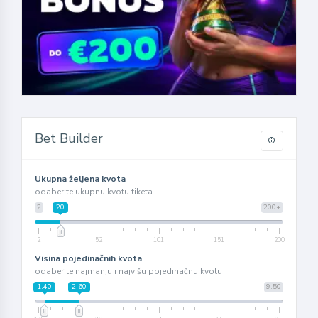
Bet Builder
Ukupna željena kvota
odaberite ukupnu kvotu tiketa
2
20
200+
2
52
101
151
200
Visina pojedinačnih kvota
odaberite najmanju i najvišu pojedinačnu kvotu
1.40
2.60
9.50