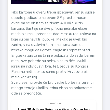
Iako kartone u overu treba izbegavati jer su sudije
debelo podbacile na ovom SP, prosto moram
ovde da se okusam sa tipom 4 ili više žutih
kartona. Sastaju se dve prilicno jednake ekipe
mada bih malu prednost dao Mexiku radi uslova na
koje su oni navikli i publike. Mexiko je uvek bio
zanimljiv na ovakvim turnirima i smatram da
itekako mogu da ugroze englesku reprezentaciju.
Engleska zaista nista nije pokazala do sada, barem
meni, sve pobede su nekako na mišiće izvukli i
igraju na individualni kvalitet. Jedva su Kongo i
Panamu rešili dok su samo protiv Hrvatske bili
malo konkretniji.
Sve u svemu ovde će biti velike borbe na terenu i
mnogo tenzije ukoliko jedna ekipa na poluvreme
ode sa prednošću.
Sponzorisano
Uzmi 30 🔥 Free Spinova u GranaWin-u bez