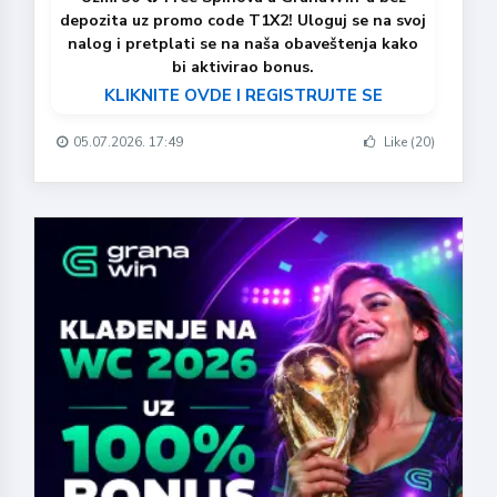
depozita uz promo code T1X2! Uloguj se na svoj
nalog i pretplati se na naša obaveštenja kako
bi aktivirao bonus.
KLIKNITE OVDE I REGISTRUJTE SE
05.07.2026. 17:49
Like (20)