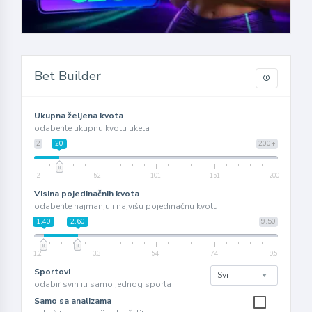
Bet Builder
Ukupna željena kvota
odaberite ukupnu kvotu tiketa
2
20
200+
2
52
101
151
200
Visina pojedinačnih kvota
odaberite najmanju i najvišu pojedinačnu kvotu
1.40
2.60
9.50
1.2
3.3
5.4
7.4
9.5
Sportovi
odabir svih ili samo jednog sporta
Samo sa analizama