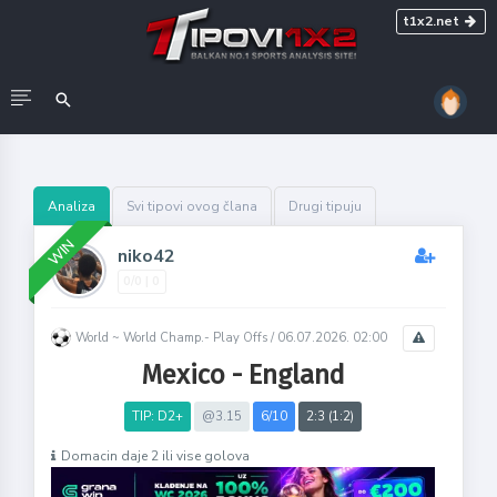
t1x2.net
Analiza
Svi tipovi ovog člana
Drugi tipuju
WIN
niko42
0/0 | 0
World ~ World Champ.- Play Offs /
06.07.2026. 02:00
Mexico - England
TIP: D2+
@3.15
6/10
2:3 (1:2)
Domacin daje 2 ili vise golova