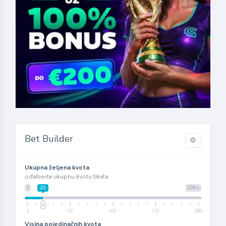
Bet Builder
Ukupna željena kvota
odaberite ukupnu kvotu tiketa
2
20
200+
2
52
101
151
200
Visina pojedinačnih kvota