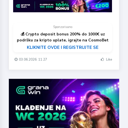
Sponzorisano
💰 Crypto deposit bonus 200% do 1000€ uz
podršku za kripto uplate, igrajte na CosmoBet
KLIKNITE OVDE I REGISTRUJTE SE
03.06.2026. 11:27
Like