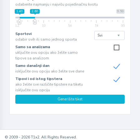
odaberite najmanju i najvišu pojedinačnu kvotu
1.40
2.60
9.50
1.2
3.3
5.4
7.4
9.5
Sportovi
odabir svih ili samo jednog sporta
Samo sa analizama
uključite ovu opciju ako želite samo
tipove sa analizom
Samo današnji dan
isključite ovu opciju ako želite sve dane
Tipovi i od istog tipstera
ako želite sve različite tipstere na tiketu
isključite ovu opciju
Generišite tiket
© 2009 - 2026
T1x2
. All Rights Reserved.