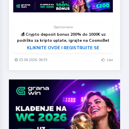
Sponzorisano
💰 Crypto deposit bonus 200% do 1000€ uz
podršku za kripto uplate, igrajte na CosmoBet
KLIKNITE OVDE I REGISTRUJTE SE
03.06.2026. 06:55
Like