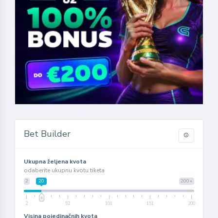
Bet Builder
Ukupna željena kvota
odaberite ukupnu kvotu tiketa
2
20
200+
2
52
101
151
200
Visina pojedinačnih kvota