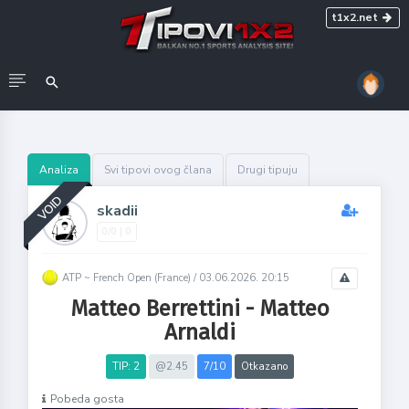
t1x2.net
Analiza
Svi tipovi ovog člana
Drugi tipuju
VOID
skadii
0/0 | 0
ATP ~ French Open (France) /
03.06.2026. 20:15
Matteo Berrettini - Matteo
Arnaldi
TIP: 2
@2.45
7/10
Otkazano
Pobeda gosta