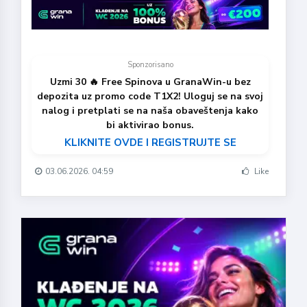
Sponzorisano
Uzmi 30 🔥 Free Spinova u GranaWin-u bez
depozita uz promo code T1X2! Uloguj se na svoj
nalog i pretplati se na naša obaveštenja kako
bi aktivirao bonus.
KLIKNITE OVDE I REGISTRUJTE SE
03.06.2026. 04:59
Like