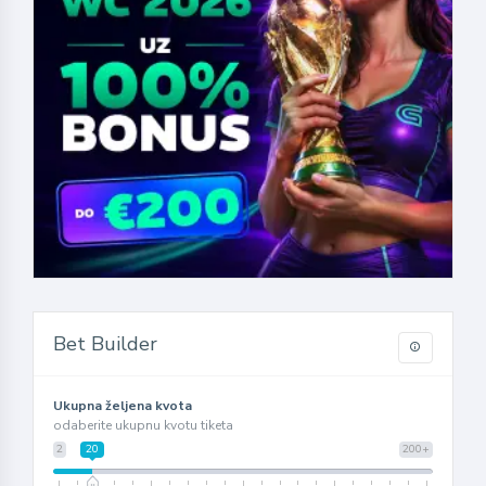
Bet Builder
Ukupna željena kvota
odaberite ukupnu kvotu tiketa
2
20
200+