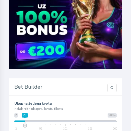
Bet Builder
Ukupna željena kvota
odaberite ukupnu kvotu tiketa
2
20
200+
2
52
101
151
200