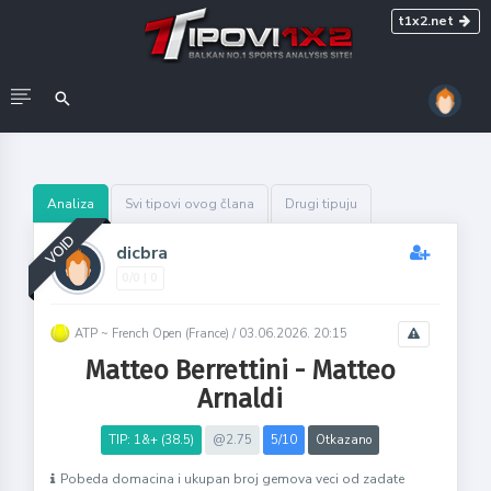
t1x2.net
Analiza
Svi tipovi ovog člana
Drugi tipuju
VOID
dicbra
0/0 | 0
ATP ~ French Open (France) /
03.06.2026. 20:15
Matteo Berrettini - Matteo
Arnaldi
TIP: 1&+ (38.5)
@2.75
5/10
Otkazano
Pobeda domacina i ukupan broj gemova veci od zadate