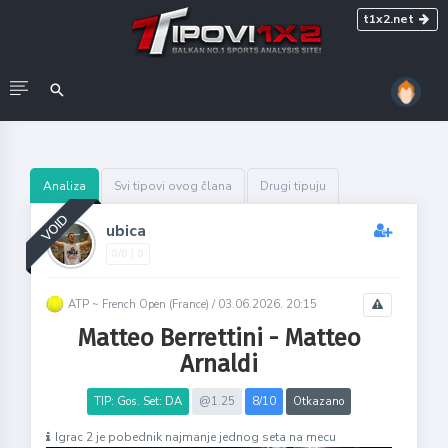
t1x2.net
Analiza
Svi tipovi ovog člana
Drugi tipuju
VOID
ubica
0/0 | 0
ATP ~ French Open (France) /
03.06.2026. 20:15
Matteo Berrettini - Matteo
Arnaldi
TIP: Gos. Set: DA
@1.25
8/10
Otkazano
Igrac 2 je pobednik najmanje jednog seta na mecu