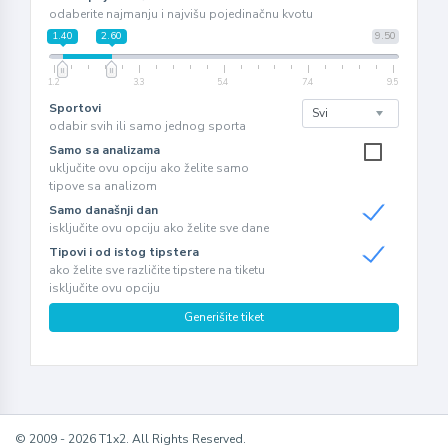
odaberite najmanju i najvišu pojedinačnu kvotu
1.40
2.60
9.50
1.2
3.3
5.4
7.4
9.5
Sportovi
odabir svih ili samo jednog sporta
Samo sa analizama
uključite ovu opciju ako želite samo
tipove sa analizom
Samo današnji dan
isključite ovu opciju ako želite sve dane
Tipovi i od istog tipstera
ako želite sve različite tipstere na tiketu
isključite ovu opciju
Generišite tiket
© 2009 - 2026
T1x2
. All Rights Reserved.