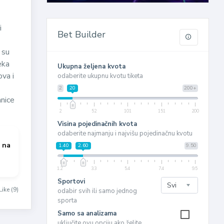
i
Bet Builder
 su
eka
Ukupna željena kvota
ova i
odaberite ukupnu kvotu tiketa
2
20
200+
anice
2
52
101
151
200
Visina pojedinačnih kvota
odaberite najmanju i najvišu pojedinačnu kvotu
 na
1.40
2.60
9.50
1.2
3.3
5.4
7.4
9.5
Sportovi
Like (9)
odabir svih ili samo jednog
sporta
Samo sa analizama
uključite ovu opciju ako želite