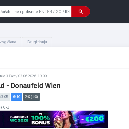
ovog člana
Drugi tipuju
tria 3 East /
03.06.2026. 19:00
ld - Donaufeld Wien
3.05
6/10
2:0 (1:0)
a 0-2