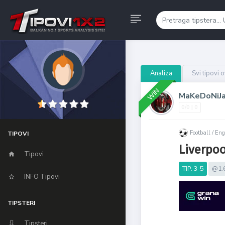
Analiza
Svi tipovi 
WIN
MaKeDoNiJ
0/0 | 0
Football /
Eng
TIPOVI
Liverpoo
Tipovi
TIP: 3-5
@1.
INFO Tipovi
TIPSTERI
Tipsteri