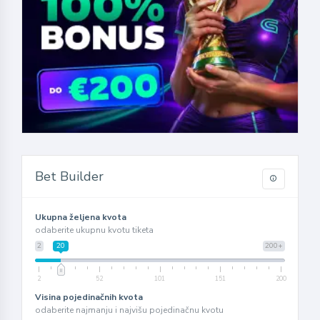
Bet Builder
Ukupna željena kvota
odaberite ukupnu kvotu tiketa
2
20
200+
2
52
101
151
200
Visina pojedinačnih kvota
odaberite najmanju i najvišu pojedinačnu kvotu