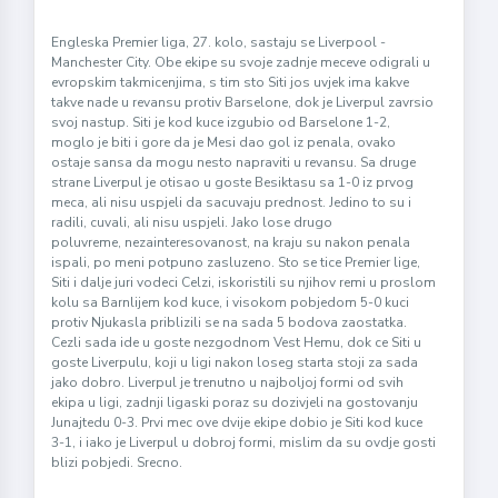
Engleska Premier liga, 27. kolo, sastaju se Liverpool -
Manchester City. Obe ekipe su svoje zadnje meceve odigrali u
evropskim takmicenjima, s tim sto Siti jos uvjek ima kakve
takve nade u revansu protiv Barselone, dok je Liverpul zavrsio
svoj nastup. Siti je kod kuce izgubio od Barselone 1-2,
moglo je biti i gore da je Mesi dao gol iz penala, ovako
ostaje sansa da mogu nesto napraviti u revansu. Sa druge
strane Liverpul je otisao u goste Besiktasu sa 1-0 iz prvog
meca, ali nisu uspjeli da sacuvaju prednost. Jedino to su i
radili, cuvali, ali nisu uspjeli. Jako lose drugo
poluvreme, nezainteresovanost, na kraju su nakon penala
ispali, po meni potpuno zasluzeno. Sto se tice Premier lige,
Siti i dalje juri vodeci Celzi, iskoristili su njihov remi u proslom
kolu sa Barnlijem kod kuce, i visokom pobjedom 5-0 kuci
protiv Njukasla priblizili se na sada 5 bodova zaostatka.
Cezli sada ide u goste nezgodnom Vest Hemu, dok ce Siti u
goste Liverpulu, koji u ligi nakon loseg starta stoji za sada
jako dobro. Liverpul je trenutno u najboljoj formi od svih
ekipa u ligi, zadnji ligaski poraz su dozivjeli na gostovanju
Junajtedu 0-3. Prvi mec ove dvije ekipe dobio je Siti kod kuce
3-1, i iako je Liverpul u dobroj formi, mislim da su ovdje gosti
blizi pobjedi. Srecno.