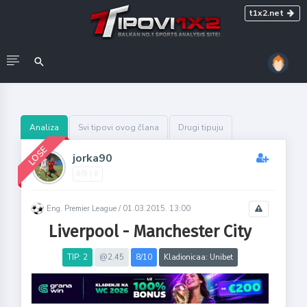
t1x2.net
Analiza
Svi tipovi ovog člana
Drugi tipuju
LOSE
jorka90
0/0 | 0
Eng. Premier League /
01.03.2015. 13:00
Liverpool - Manchester City
TIP: 2
@2.45
8/10
Kladionicaa: Unibet