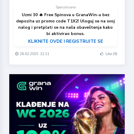
Sponzorisano
Uzmi 30 🔥 Free Spinova u GranaWin-u bez
depozita uz promo code T1X2! Uloguj se na svoj
nalog i pretplati se na naša obaveštenja kako
bi aktivirao bonus.
KLIKNITE OVDE I REGISTRUJTE SE
26.02.2015. 22:11
Like (9)