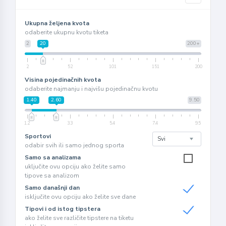
Ukupna željena kvota
odaberite ukupnu kvotu tiketa
2
20
200+
2
52
101
151
200
Visina pojedinačnih kvota
odaberite najmanju i najvišu pojedinačnu kvotu
1.40
2.60
9.50
1.2
3.3
5.4
7.4
9.5
Sportovi
odabir svih ili samo jednog sporta
Samo sa analizama
uključite ovu opciju ako želite samo
tipove sa analizom
Samo današnji dan
isključite ovu opciju ako želite sve dane
Tipovi i od istog tipstera
ako želite sve različite tipstere na tiketu