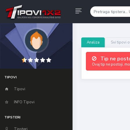
Analiza
Svi tipovi 
Tip ne posto
Ovaj tip ne postoji, mo
TIPOVI
Tipovi
INFO Tipovi
TIPSTERI
Tipsteri