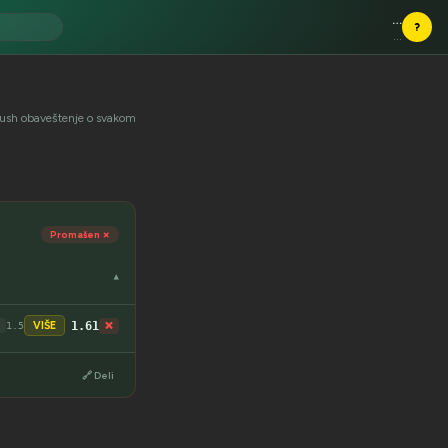
…
?
…
li push obaveštenje o svakom
Promašen ✗
▾
1.61
VIŠE
❌
1.5
🔗 Deli