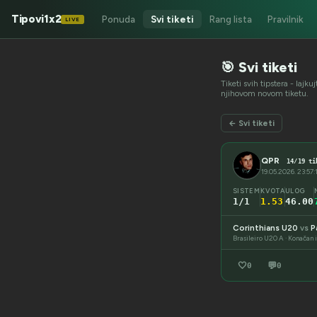
Tipovi1x2
Ponuda
Svi tiketi
Rang lista
Pravilnik
LIVE
🎯 Svi tiketi
Tiketi svih tipstera - lajk
njihovom novom tiketu.
← Svi tiketi
QPR
14/19 ti
19.05.2026. 23:57:
SISTEM
KVOTA
ULOG
1/1
1.53
46.00
Corinthians U20
vs
P
Brasileiro U20 A · Konačan 
🤍
💬
0
0