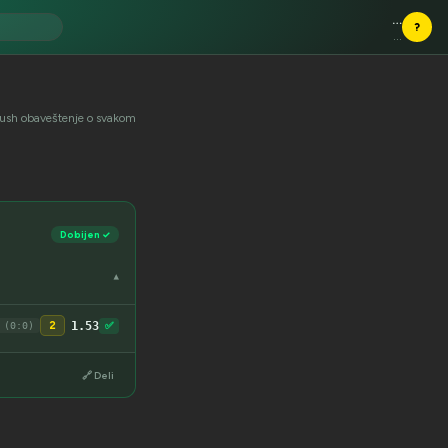
…
?
…
li push obaveštenje o svakom
Dobijen ✓
▾
1.53
2
✅
 (0:0)
🔗 Deli