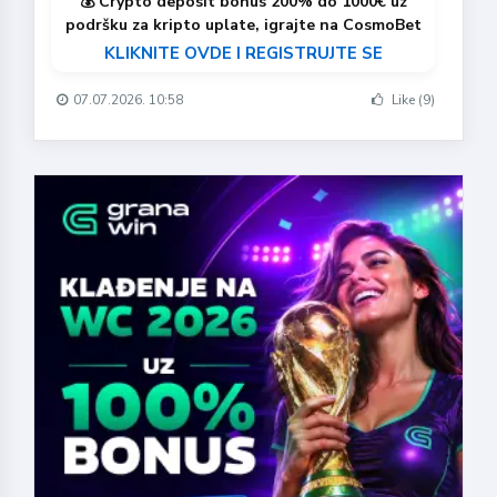
💰 Crypto deposit bonus 200% do 1000€ uz
podršku za kripto uplate, igrajte na CosmoBet
KLIKNITE OVDE I REGISTRUJTE SE
07.07.2026. 10:58
Like (9)