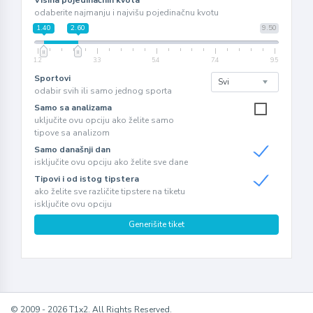
odaberite najmanju i najvišu pojedinačnu kvotu
1.40
2.60
9.50
1.2
3.3
5.4
7.4
9.5
Sportovi
odabir svih ili samo jednog sporta
Samo sa analizama
uključite ovu opciju ako želite samo
tipove sa analizom
Samo današnji dan
isključite ovu opciju ako želite sve dane
Tipovi i od istog tipstera
ako želite sve različite tipstere na tiketu
isključite ovu opciju
Generišite tiket
© 2009 - 2026
T1x2
. All Rights Reserved.