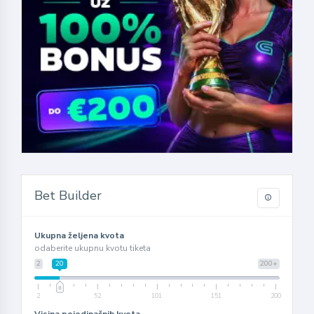
Bet Builder
Ukupna željena kvota
odaberite ukupnu kvotu tiketa
2
20
200+
2
52
101
151
200
Visina pojedinačnih kvota