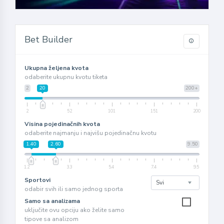
Bet Builder
Ukupna željena kvota
odaberite ukupnu kvotu tiketa
2
20
200+
2
52
101
151
200
Visina pojedinačnih kvota
odaberite najmanju i najvišu pojedinačnu kvotu
1.40
2.60
9.50
1.2
3.3
5.4
7.4
9.5
Sportovi
odabir svih ili samo jednog sporta
Samo sa analizama
uključite ovu opciju ako želite samo
tipove sa analizom