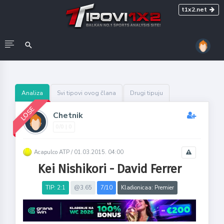
t1x2.net
Analiza
Svi tipovi ovog člana
Drugi tipuju
LOSE
Chetnik
0/0 | 0
Acapulco ATP /
01.03.2015. 04:00
Kei Nishikori - David Ferrer
TIP: 2:1
@3.65
7/10
Kladionicaa: Premier