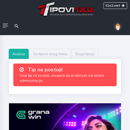
t1x2.net
Analiza
Svi tipovi ovog člana
Drugi tipuju
Tip ne postoji!
Ovaj tip ne postoji, moguće da je izbrisan od strane
administracije.