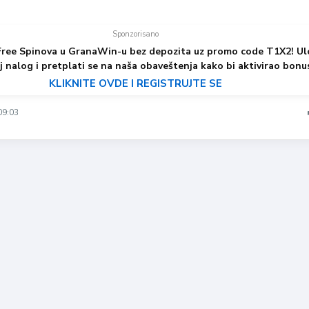
Sponzorisano
Free Spinova u GranaWin-u bez depozita uz promo code T1X2! Ul
j nalog i pretplati se na naša obaveštenja kako bi aktivirao bonu
KLIKNITE OVDE I REGISTRUJTE SE
09:03