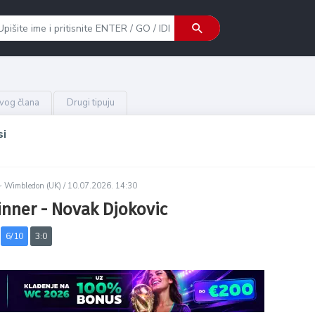
ovog člana
Drugi tipuju
si
~ Wimbledon (UK) /
10.07.2026. 14:30
inner - Novak Djokovic
6/10
3:0
a