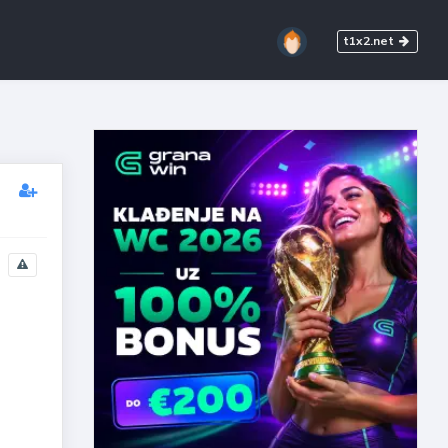
t1x2.net