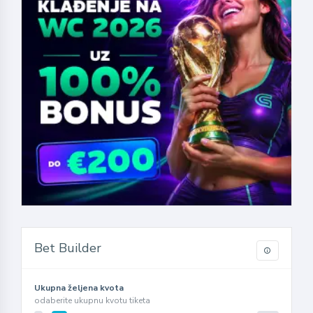
Bet Builder
Ukupna željena kvota
odaberite ukupnu kvotu tiketa