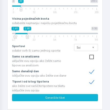
2
20
200+
2
52
101
151
200
Visina pojedinačnih kvota
odaberite najmanju i najvišu pojedinačnu kvotu
1.40
2.60
9.50
1.2
3.3
5.4
7.4
9.5
Sportovi
odabir svih ili samo jednog sporta
Samo sa analizama
uključite ovu opciju ako želite samo
tipove sa analizom
Samo današnji dan
isključite ovu opciju ako želite sve dane
Tipovi i od istog tipstera
ako želite sve različite tipstere na tiketu
isključite ovu opciju
Generišite tiket