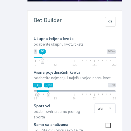
Bet Builder
Ukupna željena kvota
odaberite ukupnu kvotu tiketa
2
20
200+
2
52
101
151
200
Visina pojedinačnih kvota
odaberite najmanju i najvišu pojedinačnu kvotu
1.40
2.60
9.50
1.2
3.3
5.4
7.4
9.5
Sportovi
odabir svih ili samo jednog
sporta
Samo sa analizama
uključite ovu opciju ako želite