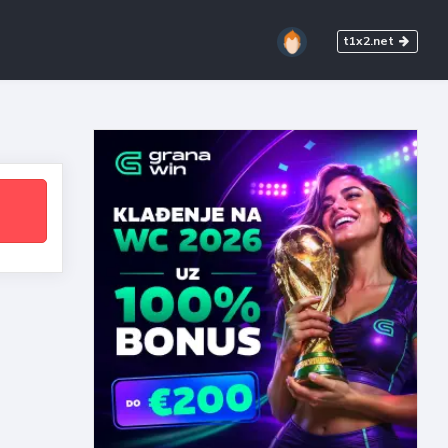
t1x2.net