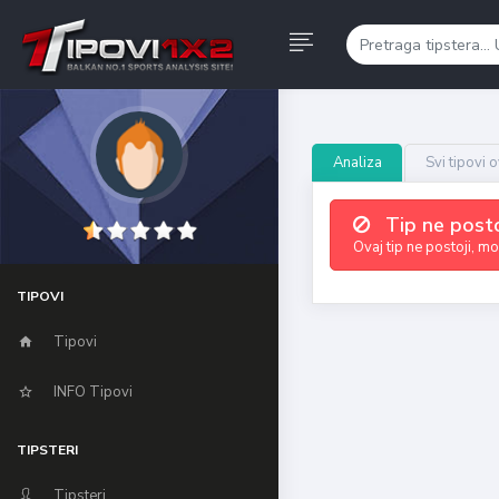
Analiza
Svi tipovi 
Tip ne posto
Ovaj tip ne postoji, mo
TIPOVI
Tipovi
INFO Tipovi
TIPSTERI
Tipsteri