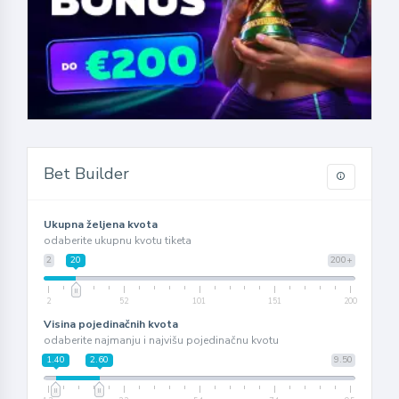
Bet Builder
Ukupna željena kvota
odaberite ukupnu kvotu tiketa
2
20
200+
2
52
101
151
200
Visina pojedinačnih kvota
odaberite najmanju i najvišu pojedinačnu kvotu
1.40
2.60
9.50