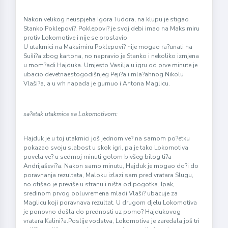
Nakon velikog neuspjeha Igora Tudora, na klupu je stigao
Stanko Poklepovi?. Poklepovi? je svoj debi imao na Maksimiru
protiv Lokomotive i nije se proslavio.
U utakmici na Maksimiru Poklepovi? nije mogao ra?unati na
Suši?a zbog kartona, no napravio je Stanko i nekoliko izmjena
u mom?adi Hajduka. Umjesto Vasilja u igru od prve minute je
ubacio devetnaestogodišnjeg Peji?a i mla?ahnog Nikolu
Vlaši?a, a u vrh napada je gurnuo i Antona Maglicu.
sa?etak utakmice sa Lokomotivom:
Hajduk je u toj utakmici još jednom ve? na samom po?etku
pokazao svoju slabost u skok igri, pa je tako Lokomotiva
povela ve? u sedmoj minuti golom bivšeg bilog ti?a
Andrijaševi?a. Nakon samo minutu, Hajduk je mogao do?i do
poravnanja rezultata, Maloku izlazi sam pred vratara Slugu,
no otišao je previše u stranu i ništa od pogotka. Ipak,
sredinom prvog poluvremena mladi Vlaši? ubacuje za
Maglicu koji poravnava rezultat. U drugom djelu Lokomotiva
je ponovno došla do prednosti uz pomo? Hajdukovog
vratara Kalini?a.Poslije vodstva, Lokomotiva je zaredala još tri