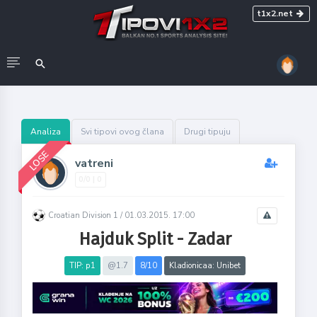
t1x2.net
Analiza
Svi tipovi ovog člana
Drugi tipuju
LOSE
vatreni
0/0 | 0
Croatian Division 1 /
01.03.2015. 17:00
Hajduk Split - Zadar
TIP: p1
@1.7
8/10
Kladionicaa: Unibet