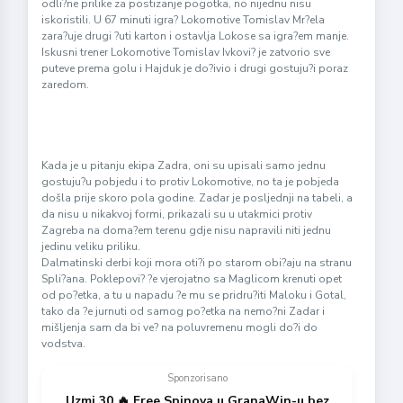
odli?ne prilike za postizanje pogotka, no nijednu nisu
iskoristili. U 67 minuti igra? Lokomotive Tomislav Mr?ela
zara?uje drugi ?uti karton i ostavlja Lokose sa igra?em manje.
Iskusni trener Lokomotive Tomislav Ivkovi? je zatvorio sve
puteve prema golu i Hajduk je do?ivio i drugi gostuju?i poraz
zaredom.
Kada je u pitanju ekipa Zadra, oni su upisali samo jednu
gostuju?u pobjedu i to protiv Lokomotive, no ta je pobjeda
došla prije skoro pola godine. Zadar je posljednji na tabeli, a
da nisu u nikakvoj formi, prikazali su u utakmici protiv
Zagreba na doma?em terenu gdje nisu napravili niti jednu
jedinu veliku priliku.
Dalmatinski derbi koji mora oti?i po starom obi?aju na stranu
Spli?ana. Poklepovi? ?e vjerojatno sa Maglicom krenuti opet
od po?etka, a tu u napadu ?e mu se pridru?iti Maloku i Gotal,
tako da ?e jurnuti od samog po?etka na nemo?ni Zadar i
mišljenja sam da bi ve? na poluvremenu mogli do?i do
vodstva.
Sponzorisano
Uzmi 30 🔥 Free Spinova u GranaWin-u bez