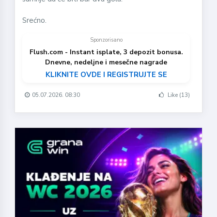
Srećno.
Sponzorisano
Flush.com - Instant isplate, 3 depozit bonusa.
Dnevne, nedeljne i mesečne nagrade
KLIKNITE OVDE I REGISTRUJTE SE
05.07.2026. 08:30
Like (13)