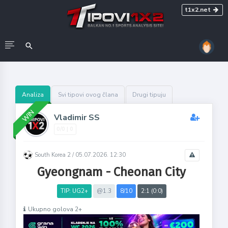
t1x2.net
Analiza
Svi tipovi ovog člana
Drugi tipuju
WIN
Vladimir SS
0/0 | 0
South Korea 2 /
05.07.2026. 12:30
Gyeongnam - Cheonan City
TIP: UG2+
@1.3
8/10
2:1 (0:0)
Ukupno golova 2+