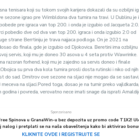
na tenisara koji su tokom svojih karijera dokazali da su ozbiljni igr
e sezone igrao pre Wimbldona dva turnira na travi. U Dublinu je
pobede pre igraca van top 200. i onda je izgubio od Jacqueta 2:0.
rci pobedio dve od dva van top 200. igraca i onda izgubio 2:0 od
uge strane Berrtiniju je trava najjaca podloga. On je 2021 na
ao do finala, gde je izgubio od Djokovica. Beretini ima ozbiljnu
voj servis, koji mu je doneo 30 asova u 4 seta protiv Wawrinke.
a razoran forhend, koji mu je zajedno sa servis doneo i finale
ojica su prva dva kola turnira prosli dosta rutinski i niko od njih 
st do sad. Dmitrov ove sezone na sljaci nije mogao da se sastavi,
8 meceva na sljaci.Pored toga, dosao je na turnir preko vajldkarda,
 godina i povreda, verovatno nece imati snage da isprati Arnaldi
Sponzorisano
Free Spinova u GranaWin-u bez depozita uz promo code T1X2! Ul
j nalog i pretplati se na naša obaveštenja kako bi aktivirao bonu
KLIKNITE OVDE I REGISTRUJTE SE