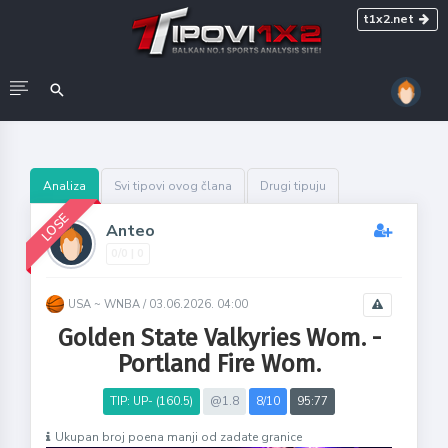
t1x2.net
Analiza
Svi tipovi ovog člana
Drugi tipuju
LOSE
Anteo
0/0 | 0
USA ~ WNBA /
03.06.2026. 04:00
Golden State Valkyries Wom. -
Portland Fire Wom.
TIP: UP- (160.5)
@1.8
8/10
95:77
Ukupan broj poena manji od zadate granice