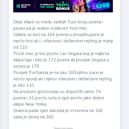
Obje ekipe su medu zadnjih 5 po broju poena i
paceu pa je realno ocekivati tvrd mec.
Valkire su kuci na 164 poena u prosjeku,pace je
nesto brzi ali i i ofanzivni i defanzivni rejting je manji
od 110.
Prosli mec je bio protiv Las Vegasa koji je najbrza
ekipa lige i bilo je 172 poena ali prosjek Vegasa u
sezoni je 178.
Prosjek Portlanda je na oko 165,njihov pace je
nesto sporiji ali i njihov ofanzivni i defanzivni rejting
je oko 110.
Na proslom gostovanju su dopustili samo 74
poena i 41 posto suta iz igre protiv jako dobre
ekipe New Yorka.
Granica pada cijeli dan,bila je otvorena na 166
sada je dosla na 160.
Sponzorisano