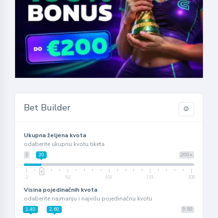
Bet Builder
Ukupna željena kvota
odaberite ukupnu kvotu tiketa
2
20
200+
2
52
101
151
200
Visina pojedinačnih kvota
odaberite najmanju i najvišu pojedinačnu kvotu
1.40
2.60
9.50