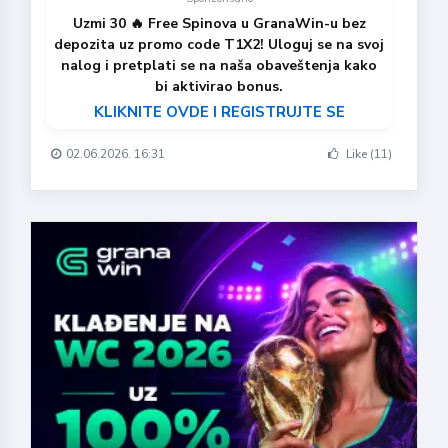
Uzmi 30 🔥 Free Spinova u GranaWin-u bez
depozita uz promo code T1X2! Uloguj se na svoj
nalog i pretplati se na naša obaveštenja kako
bi aktivirao bonus.
KLIKNITE OVDE I REGISTRUJTE SE
02.06.2026. 16:31
Like (11)