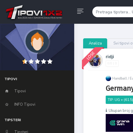
Analiza
Svi tipovi 
LOSE
ridji
0/0 | 0
Handball /
E
TIPOVI
Germany
Tipovi
TIP: UG + (61.5
INFO Tipovi
Ukupan broj go
TIPSTERI
Tipsteri