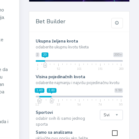
no
ja.
Bet Builder
ke
Ukupna željena kvota
odaberite ukupnu kvotu tiketa
2
20
200+
e da
2
52
101
151
200
ku
Visina pojedinačnih kvota
odaberite najmanju i najvišu pojedinačnu kvotu
an
1.40
2.60
9.50
ipa
1.2
3.3
5.4
7.4
9.5
Sportovi
odabir svih ili samo jednog
ada i
sporta
Samo sa analizama
uključite ovu opciju ako želite