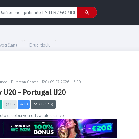
ovog člana
Drugi tipuju
urope ~ European Champ. U20 /
09.07.2026. 16:00
 U20 - Portugal U20
)
@1.6
8/10
24:21 (12:7)
lova ce biti veci od zadate granice