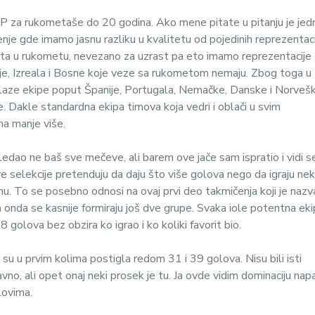
 EP za rukometaše do 20 godina. Ako mene pitate u pitanju je jed
enje gde imamo jasnu razliku u kvalitetu od pojedinih reprezentaci
šta u rukometu, nevezano za uzrast pa eto imamo reprezentacije
je, Izreala i Bosne koje veze sa rukometom nemaju. Zbog toga u
izlaze ekipe poput Španije, Portugala, Nemačke, Danske i Norveš
. Dakle standardna ekipa timova koja vedri i oblači u svim
ma manje više.
edao ne baš sve mečeve, ali barem ove jače sam ispratio i vidi s
e selekcije pretenduju da daju što više golova nego da igraju ne
u. To se posebno odnosi na ovaj prvi deo takmičenja koji je nazv
 a onda se kasnije formiraju još dve grupe. Svaka iole potentna ek
 golova bez obzira ko igrao i ko koliki favorit bio.
su u prvim kolima postigla redom 31 i 39 golova. Nisu bili isti
ravno, ali opet onaj neki prosek je tu. Ja ovde vidim dominaciju nap
ovima.