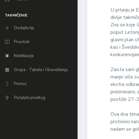
U pitanju je
TAKMIČENJE
divlje takmič
Zna se koje 
Dodajte tip
poput Letoni
glavni plan 
Pravilnik
kao i Švedske
konkurencija
Notifikacije
Zaista sam gl
Grupa - Tabele i Obaveštenja
manje više sv
Pomoć
ekstra odbran
preliminarni,
Pošaljite predlog
postiže 27-28
Ova dva tima 
protivnici na
nadam se gol