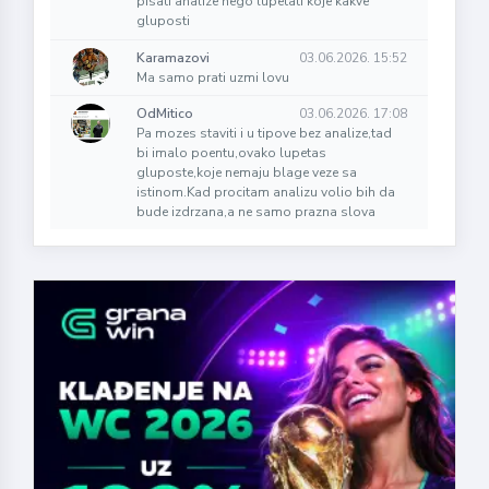
pisati analize nego lupetati koje kakve
gluposti
Karamazovi
03.06.2026. 15:52
Ma samo prati uzmi lovu
OdMitico
03.06.2026. 17:08
Pa mozes staviti i u tipove bez analize,tad
bi imalo poentu,ovako lupetas
gluposte,koje nemaju blage veze sa
istinom.Kad procitam analizu volio bih da
bude izdrzana,a ne samo prazna slova