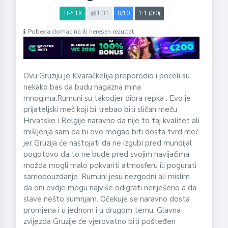
TIP: 1X
@1.31
8/10
1:1 (0:0)
Pobeda domacina ili neresen rezultat
Ovu Gruziju je Kvaračkelija preporodio i poceli su
nekako bas da budu nagazna mina
mnogima.Rumuni su takodjer dibra repka . Evo je
prijateljski meč koji bi trebao biti sličan meču
Hrvatske i Belgije naravno da nije to taj kvalitet ali
mišljenja sam da bi ovo mogao biti dosta tvrd meč
jer Gruzija će nastojati da ne izgubi pred mundijal
pogotovo da to ne bude pred svojim navijačima
možda mogli malo pokvariti atmosferu ili pogurati
samopouzdanje. Rumuni jesu nezgodni ali mislim
da oni ovdje mogu najviše odigrati neriješeno a da
slave nešto sumnjam. Očekuje se naravno dosta
promjena i u jednom i u drugom temu. Glavna
zvijezda Gruzije će vjerovatno biti pošteđen