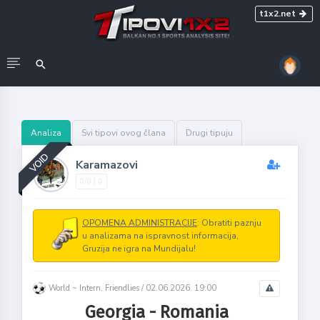
t1x2.net
Analiza
Svi tipovi ovog člana
Drugi tipuju
VOID
Karamazovi
0/0 | 0
OPOMENA ADMINISTRACIJE
: Obratiti paznju
u analizama na ispravnost informacija,
Gruzija ne igra na Mundijalu!
World ~ Intern. Friendlies /
02.06.2026. 19:00
Georgia - Romania