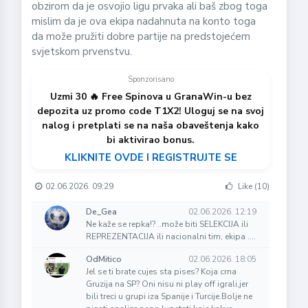
obzirom da je osvojio ligu prvaka ali baš zbog toga
mislim da je ova ekipa nadahnuta na konto toga
da može pružiti dobre partije na predstojećem
svjetskom prvenstvu.
Sponzorisano
Uzmi 30 🔥 Free Spinova u GranaWin-u bez
depozita uz promo code T1X2! Uloguj se na svoj
nalog i pretplati se na naša obaveštenja kako
bi aktivirao bonus.
KLIKNITE OVDE I REGISTRUJTE SE
02.06.2026. 09:29
Like (10)
De_Gea
02.06.2026. 12:19
Ne kaže se repka!? ..može biti SELEKCIJA ili
REPREZENTACIJA ili nacionalni tim, ekipa ....
OdMitico
02.06.2026. 18:05
Jel se ti brate cujes sta pises? Koja crna
Gruzija na SP? Oni nisu ni play off igrali,jer
bili treci u grupi iza Spanije i Turcije.Bolje ne