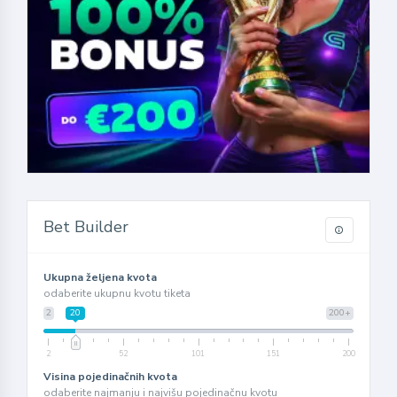
Bet Builder
Ukupna željena kvota
odaberite ukupnu kvotu tiketa
2
20
200+
2
52
101
151
200
Visina pojedinačnih kvota
odaberite najmanju i najvišu pojedinačnu kvotu