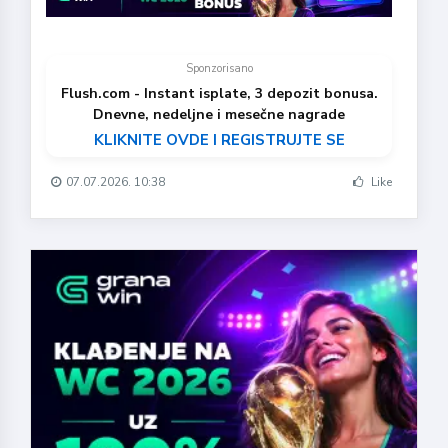
Sponzorisano
Flush.com - Instant isplate, 3 depozit bonusa.
Dnevne, nedeljne i mesečne nagrade
KLIKNITE OVDE I REGISTRUJTE SE
07.07.2026. 10:38
Like