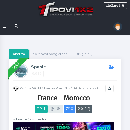
t1x2.net
Analiza
Svi tipovi ovog člana
Drugi tipuju
WIN
Spahic
0/0 | 0
World ~ World Champ.- Play Offs /
09.07.2026. 22:00
France - Morocco
TIP: 1
@1.64
7/10
2:0 (0:0)
France će pobediti