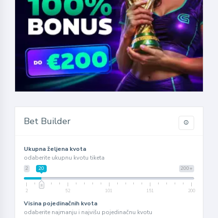
Bet Builder
Ukupna željena kvota
odaberite ukupnu kvotu tiketa
2
20
200+
2
52
101
151
200
Visina pojedinačnih kvota
odaberite najmanju i najvišu pojedinačnu kvotu