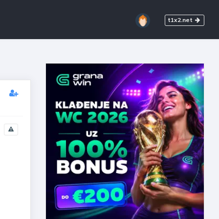
t1x2.net