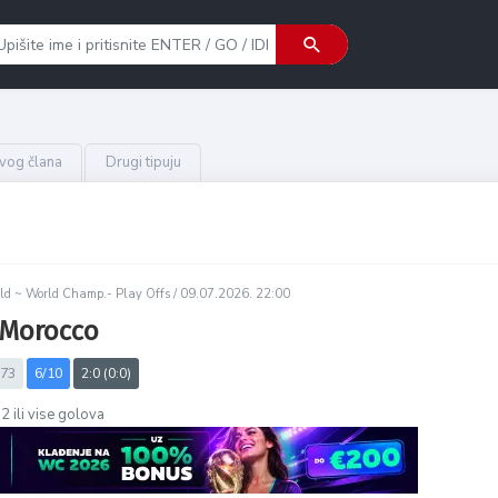
ovog člana
Drugi tipuju
ld ~ World Champ.- Play Offs /
09.07.2026. 22:00
 Morocco
73
6/10
2:0 (0:0)
2 ili vise golova