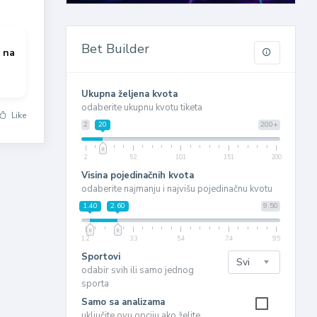
Bet Builder
 na
Ukupna željena kvota
odaberite ukupnu kvotu tiketa
Like
2
20
200+
2
52
101
151
200
Visina pojedinačnih kvota
odaberite najmanju i najvišu pojedinačnu kvotu
1.40
2.60
9.50
1.2
3.3
5.4
7.4
9.5
Sportovi
odabir svih ili samo jednog
sporta
Samo sa analizama
uključite ovu opciju ako želite