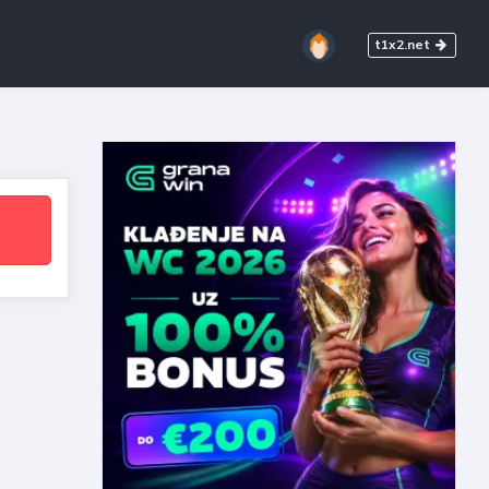
t1x2.net