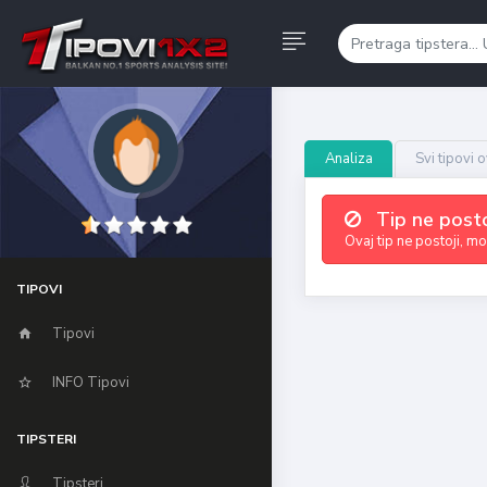
Analiza
Svi tipovi 
Tip ne posto
Ovaj tip ne postoji, mo
TIPOVI
Tipovi
INFO Tipovi
TIPSTERI
Tipsteri