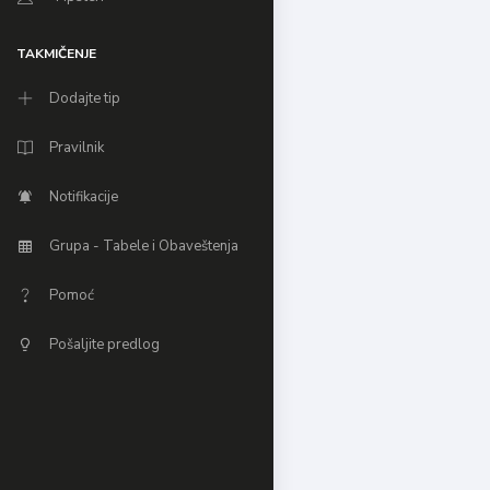
TAKMIČENJE
Dodajte tip
Pravilnik
Notifikacije
Grupa - Tabele i Obaveštenja
Pomoć
Pošaljite predlog