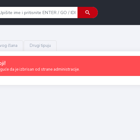
ovog člana
Drugi tipuju
ji!
guće da je izbrisan od strane administracije.