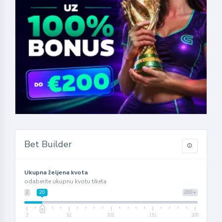
Bet Builder
Ukupna željena kvota
odaberite ukupnu kvotu tiketa
2
20
200+
2
52
101
151
200