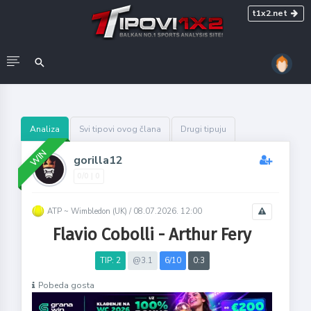
t1x2.net
Analiza
Svi tipovi ovog člana
Drugi tipuju
WIN
gorilla12
0/0 | 0
ATP ~ Wimbledon (UK) /
08.07.2026. 12:00
Flavio Cobolli - Arthur Fery
TIP: 2
@3.1
6/10
0:3
Pobeda gosta