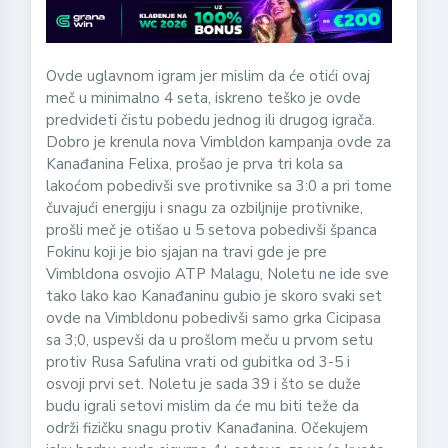
Ovde uglavnom igram jer mislim da će otići ovaj
meč u minimalno 4 seta, iskreno teško je ovde
predvideti čistu pobedu jednog ili drugog igrača.
Dobro je krenula nova Vimbldon kampanja ovde za
Kanađanina Felixa, prošao je prva tri kola sa
lakoćom pobedivši sve protivnike sa 3:0 a pri tome
čuvajući energiju i snagu za ozbiljnije protivnike,
prošli meč je otišao u 5 setova pobedivši španca
Fokinu koji je bio sjajan na travi gde je pre
Vimbldona osvojio ATP Malagu, Noletu ne ide sve
tako lako kao Kanađaninu gubio je skoro svaki set
ovde na Vimbldonu pobedivši samo grka Cicipasa
sa 3;0, uspevši da u prošlom meču u prvom setu
protiv Rusa Safulina vrati od gubitka od 3-5 i
osvoji prvi set. Noletu je sada 39 i što se duže
budu igrali setovi mislim da će mu biti teže da
održi fizičku snagu protiv Kanađanina. Očekujem