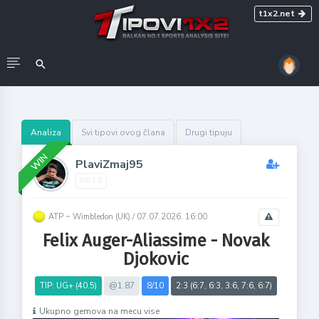
t1x2.net
Analiza
Svi tipovi ovog člana
Drugi tipuju
WIN
PlaviZmaj95
0/0 | 0
ATP ~ Wimbledon (UK) /
07.07.2026. 16:00
Felix Auger-Aliassime - Novak
Djokovic
TIP: UG+ (40.5)
@1.87
8/10
2:3 (6:7, 6:3, 3:6, 7:6, 6:7)
Ukupno gemova na mecu vise