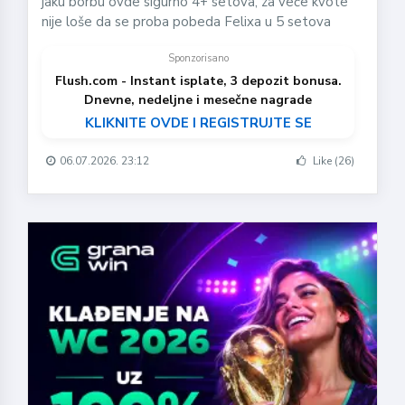
jaku borbu ovde sigurno 4+ setova, za veće kvote
nije loše da se proba pobeda Felixa u 5 setova
Sponzorisano
Flush.com - Instant isplate, 3 depozit bonusa.
Dnevne, nedeljne i mesečne nagrade
KLIKNITE OVDE I REGISTRUJTE SE
06.07.2026. 23:12
Like (26)