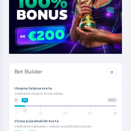
Bet Builder
Ukupna željena kvota
odaberite ukupnu kvotu tiketa
2
20
200+
2
52
101
151
200
Visina pojedinačnih kvota
odaberite najmanju i najvišu pojedinačnu kvotu