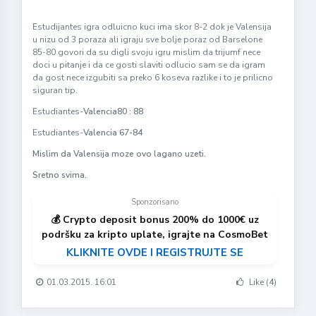
Estudijantes igra odluicno kuci ima skor 8-2 dok je Valensija
u nizu od 3 poraza ali igraju sve bolje poraz od Barselone
85-80 govori da su digli svoju igru mislim da trijumf nece
doci u pitanje i da ce gosti slaviti odlucio sam se da igram
da gost nece izgubiti sa preko 6 koseva razlike i to je prilicno
siguran tip.
Estudiantes-
Valencia
80 : 88
Estudiantes-
Valencia 67-84
Mislim da Valensija moze ovo lagano uzeti.
Sretno svima.
Sponzorisano
💰 Crypto deposit bonus 200% do 1000€ uz
podršku za kripto uplate, igrajte na CosmoBet
KLIKNITE OVDE I REGISTRUJTE SE
01.03.2015. 16:01
Like (4)