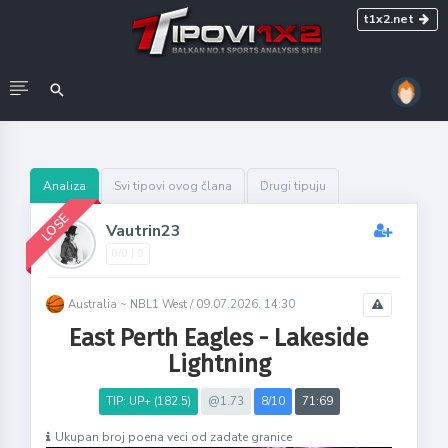
t1x2.net
Analiza
Svi tipovi ovog člana
Drugi tipuju
LOSE
Vautrin23
0/0 | 0
Australia ~ NBL1 West /
09.07.2026. 14:30
East Perth Eagles - Lakeside
Lightning
TIP: UP+ (182.5)
@1.73
8/10
71:69
Ukupan broj poena veci od zadate granice