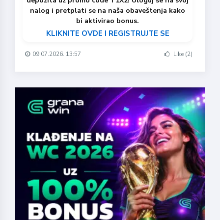
depozita uz promo code T1X2! Uloguj se na svoj
nalog i pretplati se na naša obaveštenja kako
bi aktivirao bonus.
KLIKNITE OVDE I REGISTRUJTE SE
09.07.2026. 13:57
Like (2)