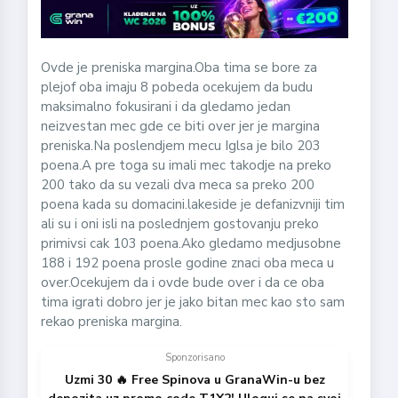
Ovde je preniska margina.Oba tima se bore za
plejof oba imaju 8 pobeda ocekujem da budu
maksimalno fokusirani i da gledamo jedan
neizvestan mec gde ce biti over jer je margina
preniska.Na poslendjem mecu Iglsa je bilo 203
poena.A pre toga su imali mec takodje na preko
200 tako da su vezali dva meca sa preko 200
poena kada su domacini.lakeside je defanizvniji tim
ali su i oni isli na poslednjem gostovanju preko
primivsi cak 103 poena.Ako gledamo medjusobne
188 i 192 poena prosle godine znaci oba meca u
over.Ocekujem da i ovde bude over i da ce oba
tima igrati dobro jer je jako bitan mec kao sto sam
rekao preniska margina.
Sponzorisano
Uzmi 30 🔥 Free Spinova u GranaWin-u bez