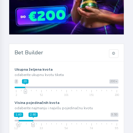
Bet Builder
Ukupna željena kvota
odaberite ukupnu kvotu tiketa
2
20
200+
2
52
101
151
200
Visina pojedinačnih kvota
odaberite najmanju i najvišu pojedinačnu kvotu
1.40
2.60
9.50
1.2
3.3
5.4
7.4
9.5